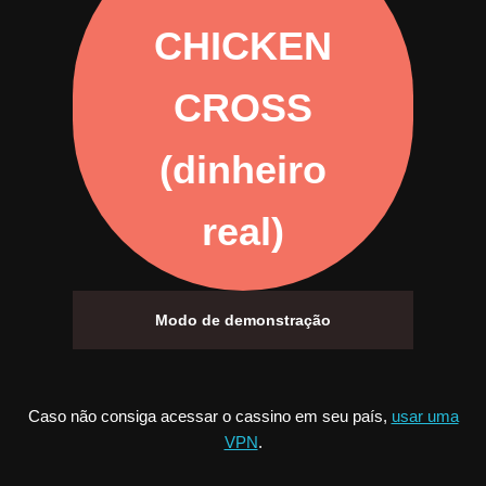
CHICKEN
CROSS
(dinheiro real)
Modo de demonstração
Caso não consiga acessar o cassino em seu país,
usar uma
VPN
.
O jogo não é permitido para menores de idade!