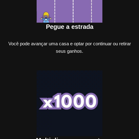
Pegue a estrada
Você pode avançar uma casa e optar por continuar ou retirar
seus ganhos.
Multiplique sua aposta
Ganhe até 1.000 vezes o valor inicial.