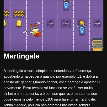
Martingale
A martingale é muito simples de entender: você começa
apostando uma pequena quantia, por exemplo, £1, e dobra a
aposta até ganhar. Quando ganhar, você começa a apostar €1
novamente. Essa técnica só funciona se você tiver muito
dinheiro em sua conta, e é por isso que recomendamos que
você deposite pelo menos £100 para fazer uma martingale.
Tenha cuidado, pois ela não garante uma vitória sempre.
Dobre sua aposta