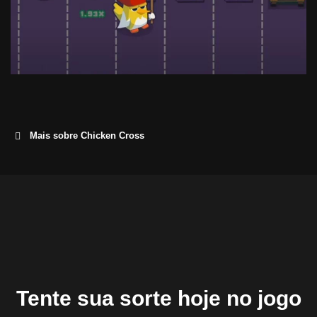
Mais sobre Chicken Cross
Tente sua sorte hoje no jogo
a dinheiro Chicken Cross!
Até £1000 grátis no Leonbet através do nosso