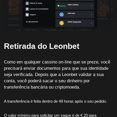
Retirada do Leonbet
Como em qualquer cassino on-line que se preze, você
precisará enviar documentos para que sua identidade
seja verificada. Depois que a Leonbet validar a sua
conta, você poderá sacar o seu dinheiro por
transferência bancária ou criptomoeda.
A transferência é feita dentro de 48 horas após o seu pedido.
O valor mínimo para solicitar um saque é de € 20 para
transferências e em criptomoedas.