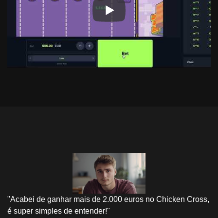
"Acabei de ganhar mais de 2.000 euros no Chicken Cross,
é super simples de entender!"
- Theo