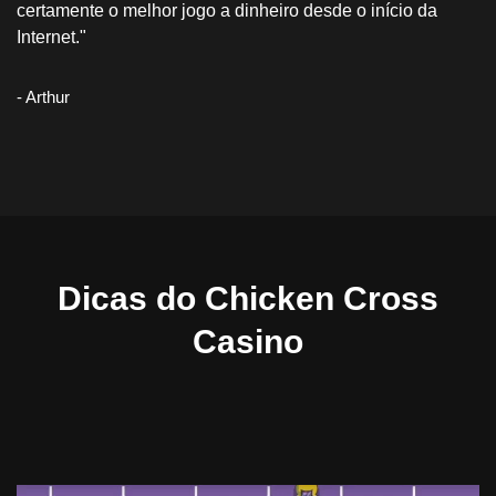
- Arthur
Dicas do Chicken Cross
Casino