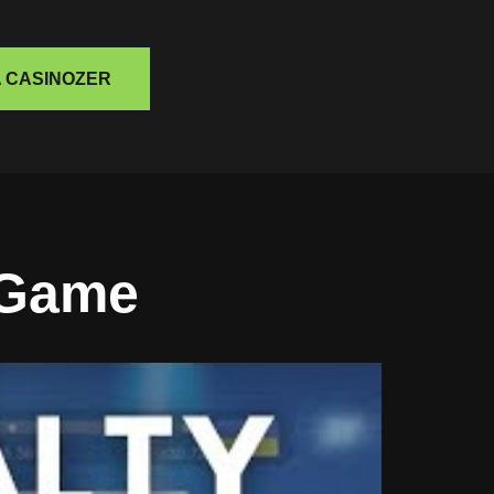
A CASINOZER
 Game