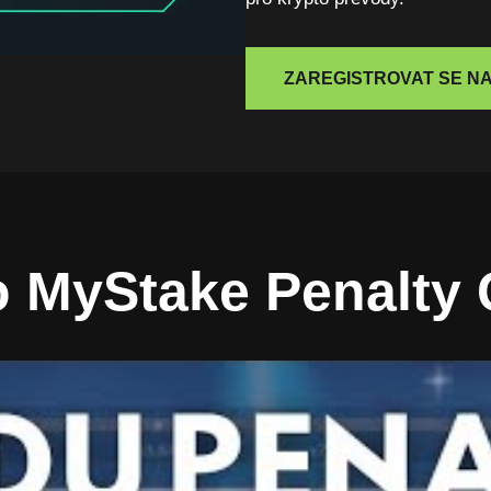
ZAREGISTROVAT SE N
o MyStake Penalty