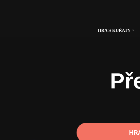
Přeskočit
na
HRA S KUŘATY
obsah
Př
HRA