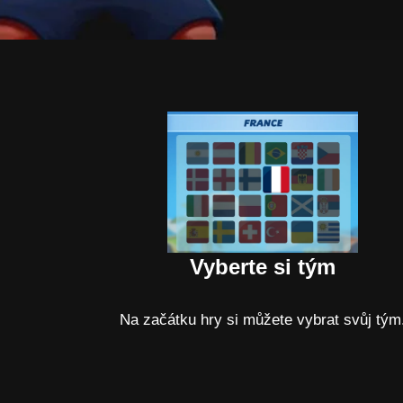
Vyberte si tým
Na začátku hry si můžete vybrat svůj tým