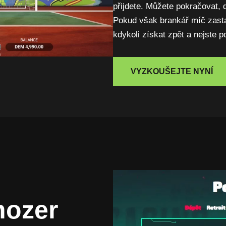
přijdete. Můžete pokračovat,
Pokud však brankář míč zasta
kdykoli získat zpět a nejste p
VYZKOUŠEJTE NYNÍ
nozer