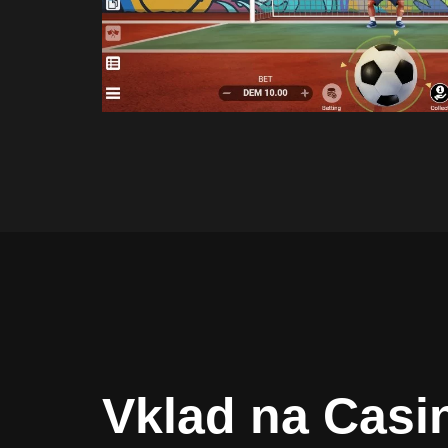
Vklad na Casi