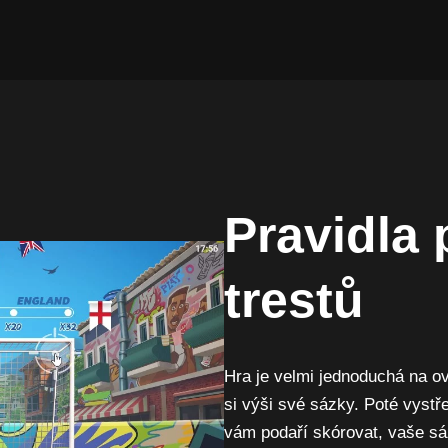
Pravidla 
trestů
Hra je velmi jednoduchá na o
si výši své sázky. Poté vystř
vám podaří skórovat, vaše sá