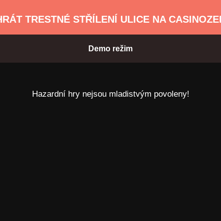
HRÁT TRESTNÉ STŘÍLENÍ ULICE NA CASINOZE
Demo režim
Hazardní hry nejsou mladistvým povoleny!