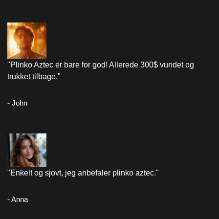
"Plinko Aztec er bare for god! Allerede 300$ vundet og
trukket tilbage."
- John
"Enkelt og sjovt, jeg anbefaler plinko aztec."
- Anna