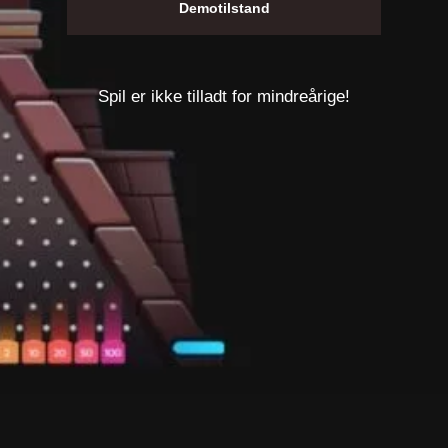
Demotilstand
Spil er ikke tilladt for mindreårige!