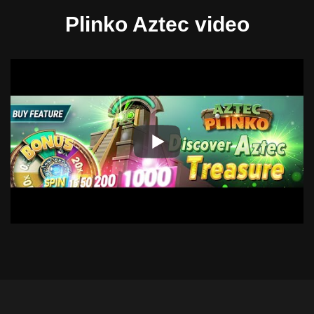
Plinko Aztec video