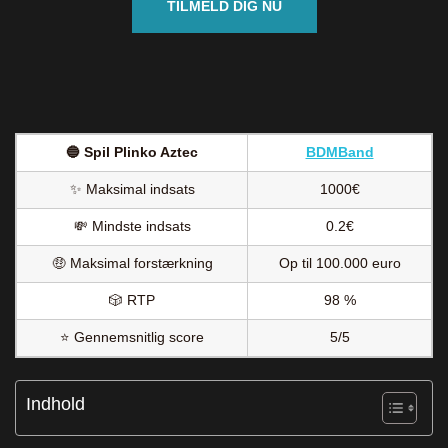
TILMELD DIG NU
🔵 Spil Plinko Aztec
BDMBand
✨ Maksimal indsats
1000€
💸 Mindste indsats
0.2€
🤑 Maksimal forstærkning
Op til 100.000 euro
🎲 RTP
98 %
⭐ Gennemsnitlig score
5/5
Indhold