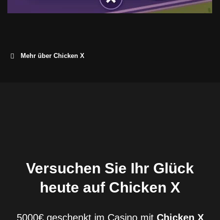
Mehr über
Chicken X
Versuchen Sie Ihr Glück
heute auf
Chicken X
5000€ geschenkt im Casino mit
Chicken X