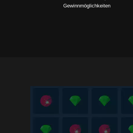
Gewinnmöglichkeiten