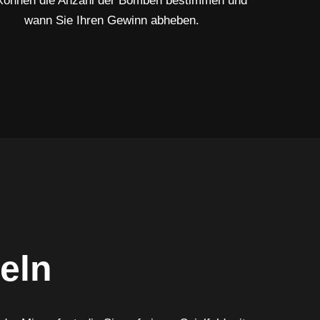
können die Anzahl der Bomben bestimmen und
wann Sie Ihren Gewinn abheben.
eln