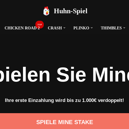
Huhn-Spiel
CHICKEN ROAD 2
CRASH
PLINKO
THIMBLES
ielen Sie
Min
Ihre erste Einzahlung wird bis zu 1.000€ verdoppelt!
SPIELE MINE STAKE