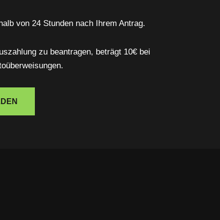
rhalb von 24 Stunden nach Ihrem Antrag.
uszahlung zu beantragen, beträgt 10€ bei
toüberweisungen.
LDEN