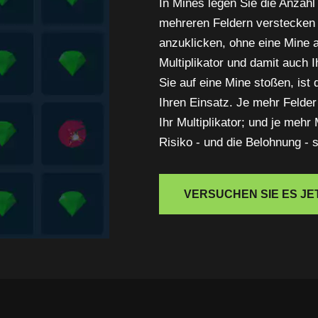
In Mines legen Sie die Anzahl 
mehreren Feldern verstecken m
anzuklicken, ohne eine Mine 
Multiplikator und damit auch
Sie auf eine Mine stoßen, ist 
Ihren Einsatz. Je mehr Felder
Ihr Multiplikator; und je mehr
Risiko - und die Belohnung - s
VERSUCHEN SIE ES JE