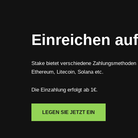
Einreichen au
Stake bietet verschiedene Zahlungsmethoden a
Ethereum, Litecoin, Solana etc.
Die Einzahlung erfolgt ab 1€.
LEGEN SIE JETZT EIN