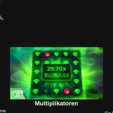
Multiplikatoren
rme