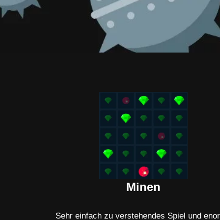
Minen
Sehr einfach zu verstehendes Spiel und eno