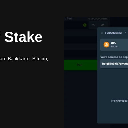
f Stake
n: Bankkarte, Bitcoin,