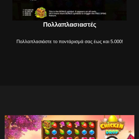
Πολλαπλασιαστές
Πολλαπλασιάστε το ποντάρισμά σας έως και 5.000!