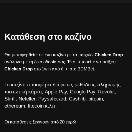
Κατάθεση στο καζίνο
Θα μεταφερθείτε σε ένα καζίνο με το παιχνίδι
Chicken Drop
ανάλογα με τη δικαιοδοσία σας. Έτσι μπορείτε να παίξετε
Chicken Drop
στο 1win από ό, τι στο BDMBet.
Το καζίνο προσφέρει διάφορες μεθόδους πληρωμής:
πιστωτική κάρτα, Apple Pay, Google Pay, Revolut,
Skrill, Neteller, Paysafecard, Cashlib, bitcoin,
ethereum, litecoin κ.λπ.
Οι καταθέσεις ξεκινούν από 20 ευρώ.