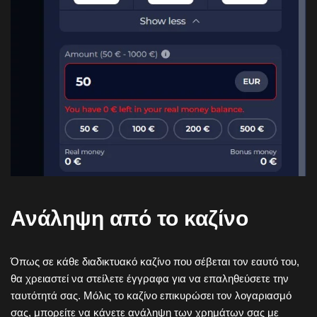
Ανάληψη από το καζίνο
Όπως σε κάθε διαδικτυακό καζίνο που σέβεται τον εαυτό του,
θα χρειαστεί να στείλετε έγγραφα για να επαληθεύσετε την
ταυτότητά σας. Μόλις το καζίνο επικυρώσει τον λογαριασμό
σας, μπορείτε να κάνετε ανάληψη των χρημάτων σας με