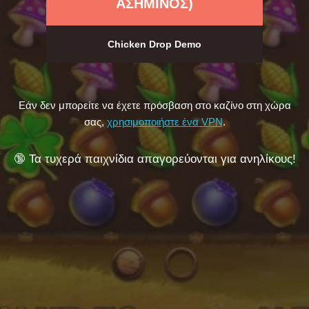
ΑΣΗΜΙΝΟΣ)
Chicken Drop
Demo
Εάν δεν μπορείτε να έχετε πρόσβαση στο καζίνο στη χώρα
σας,
χρησιμοποιήστε ένα VPN
.
🔞 Τα τυχερά παιχνίδια απαγορεύονται για ανηλίκους!