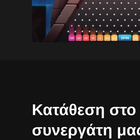
Κατάθεση στο 
συνεργάτη μα