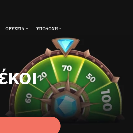
ΟΡΥΧΕΊΑ
ΥΠΟΔΟΧΉ
έκοι