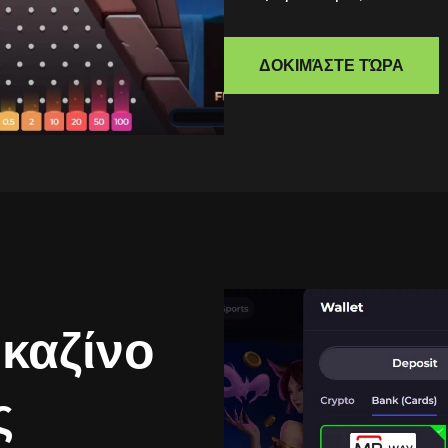
ΔΟΚΙΜΆΣΤΕ ΤΏΡΑ
καζίνο
ς