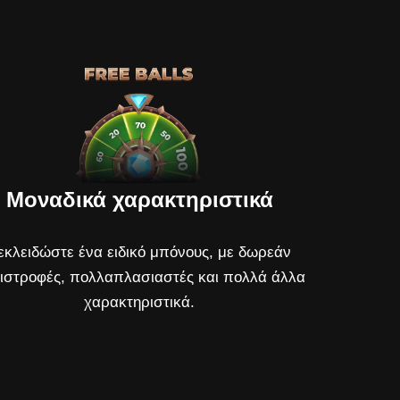
Μοναδικά χαρακτηριστικά
εκλειδώστε ένα ειδικό μπόνους, με δωρεάν
ιστροφές, πολλαπλασιαστές και πολλά άλλα
χαρακτηριστικά.