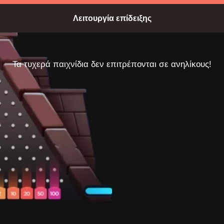
Λειτουργία επίδειξης
Τα τυχερά παιχνίδια δεν επιτρέπονται σε ανηλίκους!