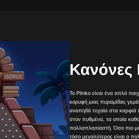
Κανόνες 
Το Plinko είναι ένα απλό παι
κορυφή μιας πυραμίδας γεμάτ
αναπηδά τυχαία στα καρφιά 
στον πυθμένα, τα οποία καθ
πολλαπλασιαστή. Όσο πιο μακ
τόσο μεγαλύτερος είναι ο π