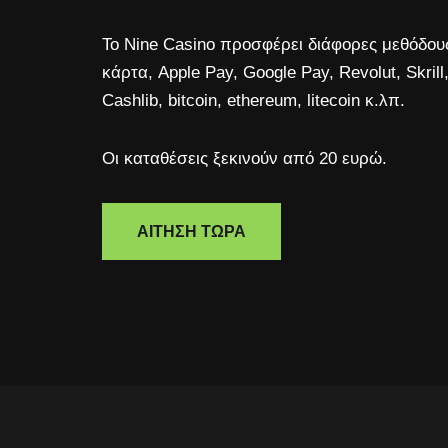
Το Nine Casino προσφέρει διάφορες μεθόδου
κάρτα, Apple Pay, Google Pay, Revolut, Skrill,
Cashlib, bitcoin, ethereum, litecoin κ.λπ.
Οι καταθέσεις ξεκινούν από 20 ευρώ.
ΑΙΤΗΣΗ ΤΩΡΑ