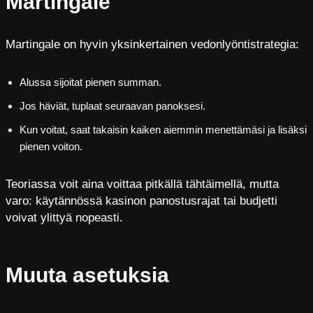
Martingale
Martingale on hyvin yksinkertainen
vedonlyöntistrategia:
Alussa sijoitat pienen summan.
Jos häviät, tuplaat seuraavan panoksesi.
Kun voitat, saat takaisin kaiken aiemmin menettämäsi ja
lisäksi pienen voiton.