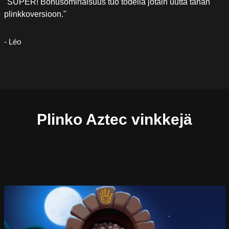
"SUPER! Bonusominaisuus tuo todella jotain uutta tähän
plinkkoversioon."
- Léo
Plinko Aztec vinkkejä