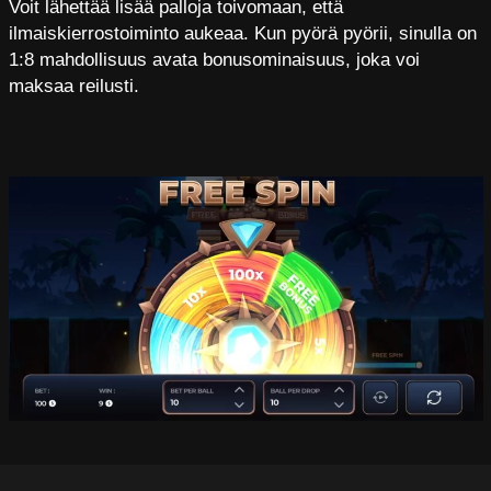
Teoriassa voit aina voittaa pitkällä tähtäimellä, mutta
varo: käytännössä kasinon panostusrajat tai budjetti
voivat ylittyä nopeasti.
Muuta asetuksia
Voit lähettää lisää palloja toivomaan, että
ilmaiskierrostoiminto aukeaa. Kun pyörä pyörii, sinulla
on 1:8 mahdollisuus avata bonusominaisuus, joka voi
maksaa reilusti.