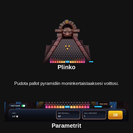
Plinko
Pudota pallot pyramidiin moninkertaistaaksesi voittosi.