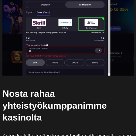
Nosta rahaa
yhteistyökumppanimme