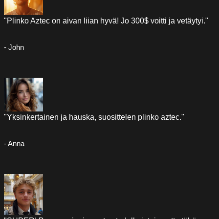
"Plinko Aztec on aivan liian hyvä! Jo 300$ voitti ja vetäytyi."
- John
"Yksinkertainen ja hauska, suosittelen plinko aztec."
- Anna