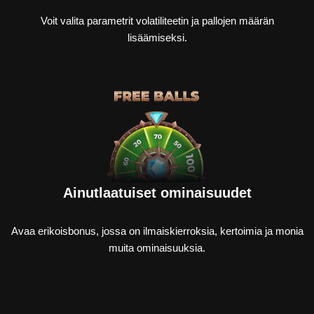
Parametrit
Voit valita parametrit volatiliteetin ja pallojen määrän
lisäämiseksi.
Ainutlaatuiset ominaisuudet
Avaa erikoisbonus, jossa on ilmaiskierroksia, kertoimia ja monia
muita ominaisuuksia.