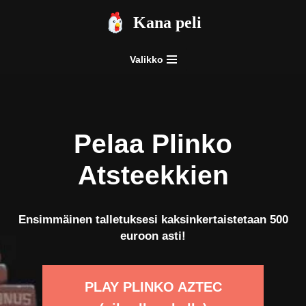
Kana peli
Siirry
suoraan
Valikko
sisältöön
Pelaa
Plinko
Atsteekkien
Ensimmäinen talletuksesi kaksinkertaistetaan 500
euroon asti!
PLAY PLINKO AZTEC