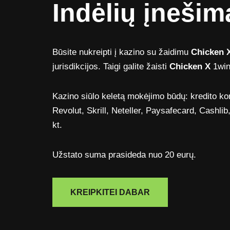
Indėlių įnešim
Būsite nukreipti į kazino su žaidimu
Chicken 
jurisdikcijos. Taigi galite žaisti
Chicken X
1win
Kazino siūlo keletą mokėjimo būdų: kredito ko
Revolut, Skrill, Neteller, Paysafecard, Cashlib,
kt.
Užstato suma prasideda nuo 20 eurų.
KREIPKITEI DABAR