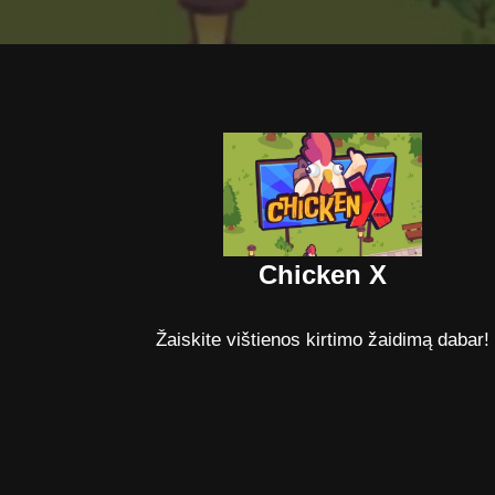
Chicken X
Žaiskite vištienos kirtimo žaidimą dabar!