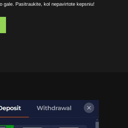
io gale. Pasitraukite, kol nepavirtote kepsniu!