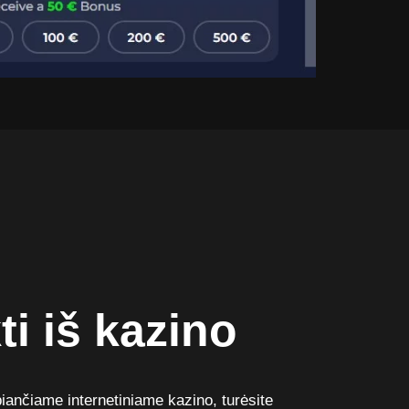
ti iš kazino
iančiame internetiniame kazino, turėsite