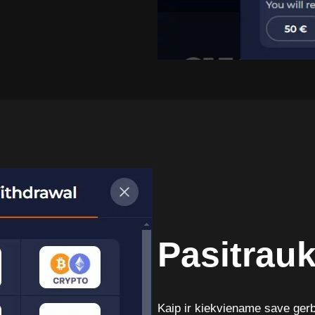
Pasitrauk
Kaip ir kiekviename save gerb