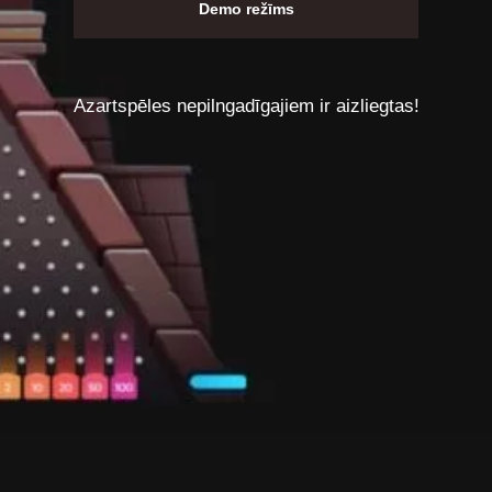
Demo režīms
Azartspēles nepilngadīgajiem ir aizliegtas!