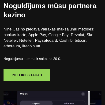
Noguldījums mūsu partnera
kazino
Nine Casino piedāvā vairākas maksājumu metodes:
bankas karte, Apple Pay, Google Pay, Revolut, Skrill,
Neteller, Neteller, Paysafecard, Cashlib, bitcoin,
ethereum, litecoin utt.
Noguldījumu summa ir sākot no 20 €.
PIETEIKIES TAGAD