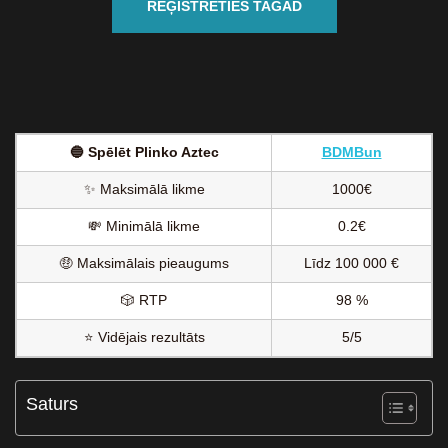
REĢISTRĒTIES TAGAD
🔵 Spēlēt Plinko Aztec
BDMBun
✨ Maksimālā likme
1000€
💸 Minimālā likme
0.2€
🤑 Maksimālais pieaugums
Līdz 100 000 €
🎲 RTP
98 %
⭐ Vidējais rezultāts
5/5
Saturs