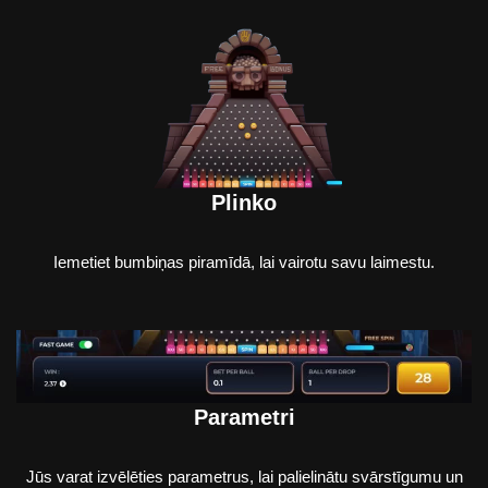
Plinko
Iemetiet bumbiņas piramīdā, lai vairotu savu laimestu.
Parametri
Jūs varat izvēlēties parametrus, lai palielinātu svārstīgumu un