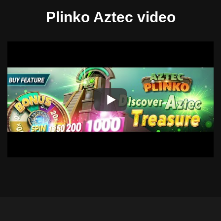
Plinko Aztec video