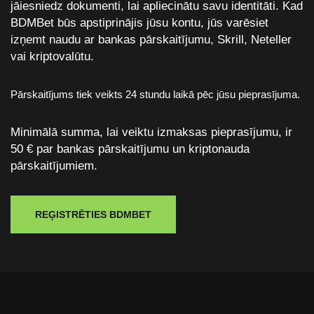
jāiesniedz dokumenti, lai apliecinātu savu identitāti. Kad
BDMBet būs apstiprinājis jūsu kontu, jūs varēsiet
izņemt naudu ar bankas pārskaitījumu, Skrill, Neteller
vai kriptovalūtu.
Pārskaitījums tiek veikts 24 stundu laikā pēc jūsu pieprasījuma.
Minimālā summa, lai veiktu izmaksas pieprasījumu, ir
50 € par bankas pārskaitījumu un kriptonauda
pārskaitījumiem.
REĢISTRĒTIES BDMBET