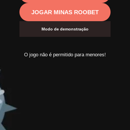
JOGAR MINAS ROOBET
Modo de demonstração
O jogo não é permitido para menores!