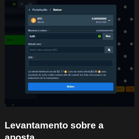
Levantamento sobre a
aposta