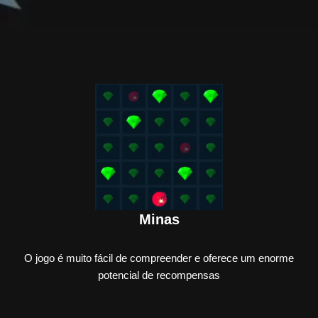
Minas
O jogo é muito fácil de compreender e oferece um enorme
potencial de recompensas