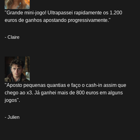
"Grande mini-jogo! Ultrapassei rapidamente os 1.200
euros de ganhos apostando progressivamente."
- Claire
"Aposto pequenas quantias e faço o cash-in assim que
chego ao x3. Já ganhei mais de 800 euros em alguns
jogos".
- Julien