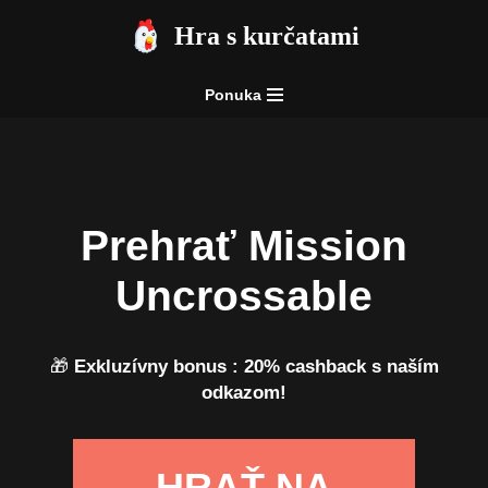
Hra s kurčatami
Preskočiť
na
Ponuka
obsah
Prehrať
Mission
Uncrossable
🎁
Exkluzívny bonus :
20% cashback s naším
odkazom!
HRAŤ NA