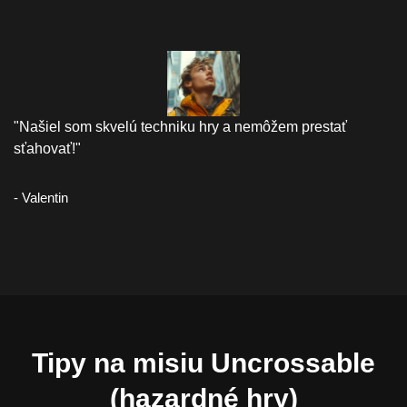
"Našiel som skvelú techniku hry a nemôžem prestať
sťahovať!"
- Valentin
Tipy na misiu Uncrossable
(hazardné hry)