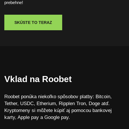
prebehne!
SKÚSTE TO TERAZ
Vklad na Roobet
Roobet ponúka niekoľko spôsobov platby: Bitcoin,
Tether, USDC, Etherium, Ripplen Tron, Doge atď.
Kryptomeny si môžete kúpiť aj pomocou bankovej
karty, Apple pay a Google pay.