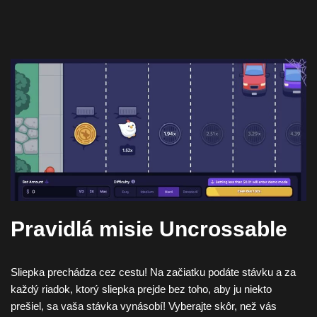
Pravidlá misie Uncrossable
Sliepka prechádza cez cestu! Na začiatku podáte stávku a za
každý riadok, ktorý sliepka prejde bez toho, aby ju niekto
prešiel, sa vaša stávka vynásobí! Vyberajte skôr, než vás