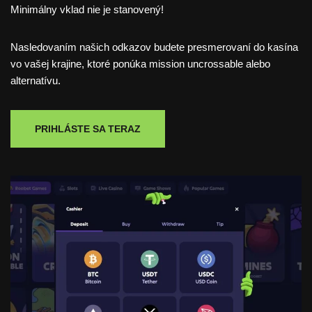
Minimálny vklad nie je stanovený!
Nasledovaním našich odkazov budete presmerovaní do kasína
vo vašej krajine, ktoré ponúka mission uncrossable alebo
alternatívu.
PRIHLÁSTE SA TERAZ