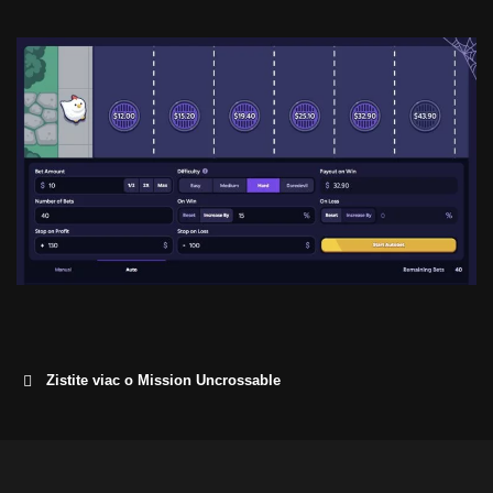
Zistite viac o
Mission Uncrossable