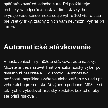
opäť stávkovať od jedného eura. Pri použití tejto
techniky sa odporúča nastaviť limit stávky, hoci
zvyšuje vaše šance, nezaručuje výhru 100 %. To platí
pre všetky triky, žiadny z nich vám neumožní vyhrať pri
100 %.
Automatické stávkovanie
V nastaveniach hry môžete stávkovať automaticky.
Môžete si tiež nastaviť limit pre automatický výber po
dosiahnutí násobiteľa. K dispozícii je množstvo
možností, napríklad zvýšenie alebo zníženie vkladu pri
výhre alebo prehre, skorší výber a podobne. Môžete si
tak rýchlo vybudovať hráčsky zostatok bez toho, aby
ste príliš riskovali.