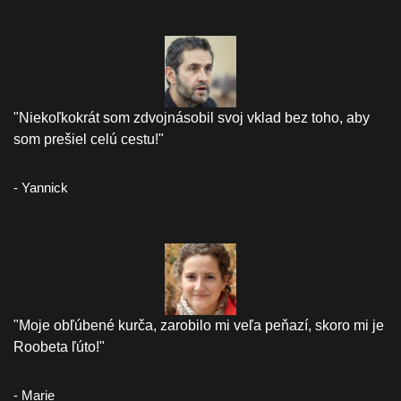
"Niekoľkokrát som zdvojnásobil svoj vklad bez toho, aby
som prešiel celú cestu!"
- Yannick
"Moje obľúbené kurča, zarobilo mi veľa peňazí, skoro mi je
Roobeta ľúto!"
- Marie