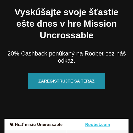
Vyskúšajte svoje šťastie
ešte dnes v hre Mission
Uncrossable
20% Cashback ponúkaný na Roobet cez náš
odkaz.
ZAREGISTRUJTE SA TERAZ
🐔 Hrať misiu Uncrossable
Roobet.com