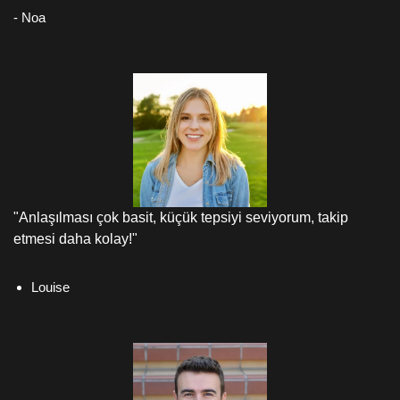
- Noa
"Anlaşılması çok basit, küçük tepsiyi seviyorum, takip
etmesi daha kolay!"
Louise