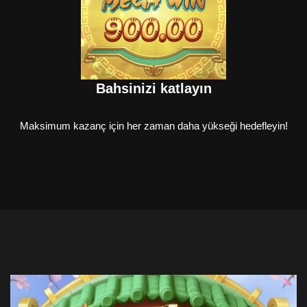
Bahsinizi katlayın
Maksimum kazanç için her zaman daha yükseği hedefleyin!