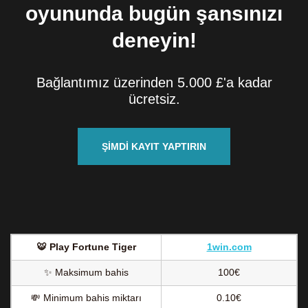
oyununda bugün şansınızı
deneyin!
Bağlantımız üzerinden 5.000 £'a kadar
ücretsiz.
ŞİMDİ KAYIT YAPTIRIN
🐯 Play Fortune Tiger
1win.com
✨ Maksimum bahis
100€
💸 Minimum bahis miktarı
0.10€