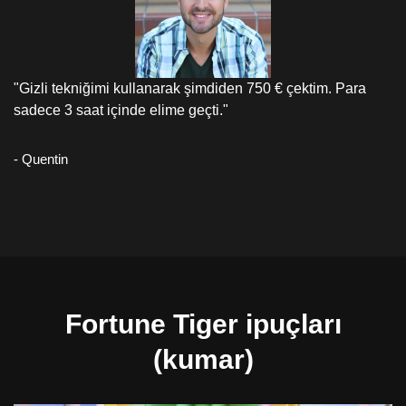
"Gizli tekniğimi kullanarak şimdiden 750 € çektim. Para
sadece 3 saat içinde elime geçti."
- Quentin
Fortune Tiger ipuçları
(kumar)