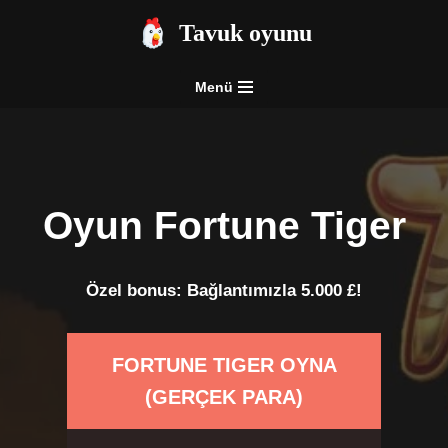
Tavuk oyunu
İçeriğe
geç
Menü
Oyun
Fortune Tiger
Özel bonus: Bağlantımızla 5.000 £!
FORTUNE TIGER OYNA
(GERÇEK PARA)