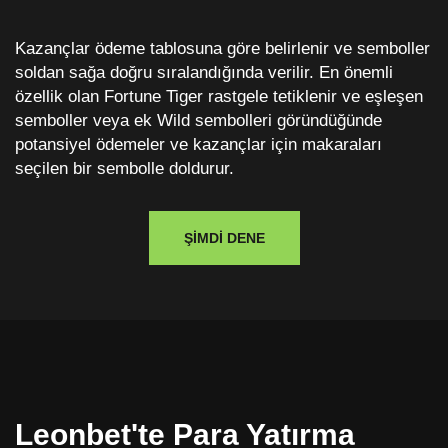
Kazançlar ödeme tablosuna göre belirlenir ve semboller
soldan sağa doğru sıralandığında verilir. En önemli
özellik olan Fortune Tiger rastgele tetiklenir ve eşleşen
semboller veya ek Wild sembolleri göründüğünde
potansiyel ödemeler ve kazançlar için makaraları
seçilen bir sembolle doldurur.
ŞİMDİ DENE
Leonbet'te Para Yatırma