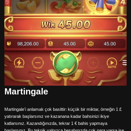
Martingale
Martingale'i anlamak çok basittir: küçük bir miktar, örneğin 1 £
yatırarak başlarsınız ve kazanana kadar bahsinizi ikiye
katlarsınız. Kazandığınızda, tekrar 1 € bahis yapmaya
başlarsınız. Bu teknik yalnızca hesabınızda çok para varsa işe