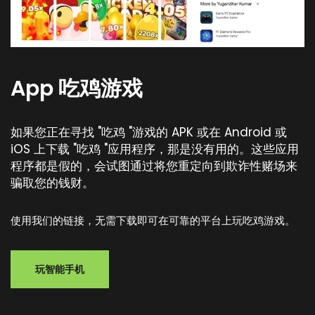
App 吃鸡游戏
如果您正在寻找 "吃鸡 "游戏的 APK 或在 Android 或
iOS 上下载 "吃鸡 "应用程序，那是没有用的。这些应用
程序都是假的，会试图通过将您重定向到欺诈性赌场来
骗取您的钱财。
使用我们的链接，无需下载即可在可靠的平台上玩吃鸡游戏。
玩智能手机