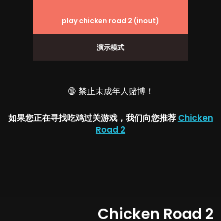
play chicken road 2 (inout)
演示模式
🔞 禁止未成年人赌博！
如果您正在寻找吃鸡过关游戏，我们向您推荐
Chicken
Road 2
Chicken Road 2