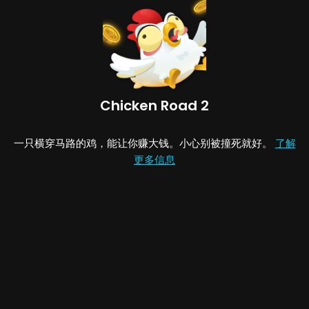
Chicken Road 2
一只横穿马路的鸡，能让你赚大钱。小心别被撞死就好。
了解
更多信息