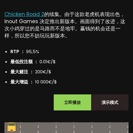
Chicken Road 2
的续集。由于这款老虎机表现出色，
Inout Games 决定推出新版本。画面得到了改进，这
次小鸡穿过的是马路而不是地牢。赢钱的机会还是一
样，所以您不妨玩玩新版本。
RTP ：
95,5%
最低投注额 ：
0.01€/$
最大赌注 ：
200€/$
最大增益 ：
10 000€/$
立即播放
演示模式