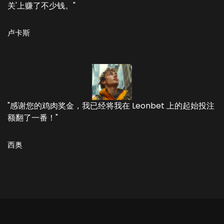
关'上赚了不少钱。"
卢卡斯
"感谢您的鸡肉奖金，我已经将我在 Leonbet 上的起始投注
额翻了一番！"
西奥