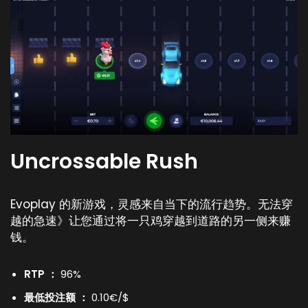
Uncrossable Rush
Evoplay 的新游戏，灵感来自当下的流行趋势。无法穿
越的急速》让您通过将一只鸡穿越到道路的另一侧来赚
钱。
RTP ：
96%
最低投注额 ：
0.10€/$