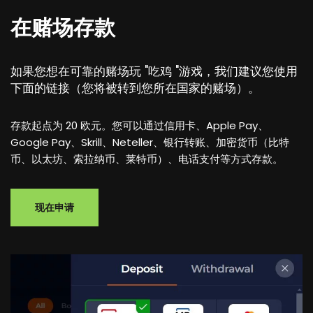
在赌场存款
如果您想在可靠的赌场玩 "吃鸡 "游戏，我们建议您使用
下面的链接（您将被转到您所在国家的赌场）。
存款起点为 20 欧元。您可以通过信用卡、Apple Pay、
Google Pay、Skrill、Neteller、银行转账、加密货币（比特
币、以太坊、索拉纳币、莱特币）、电话支付等方式存款。
现在申请