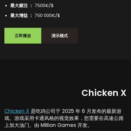
最大赌注 ：
7500€/$
最大增益 ：
750 000€/$
立即播放
演示模式
Chicken X
Chicken X
是吃鸡公司于 2025 年 6 月发布的最新游
戏。游戏采用卡通风格的视觉效果，您需要在高速公路
上加大油门。由 Million Games 开发。