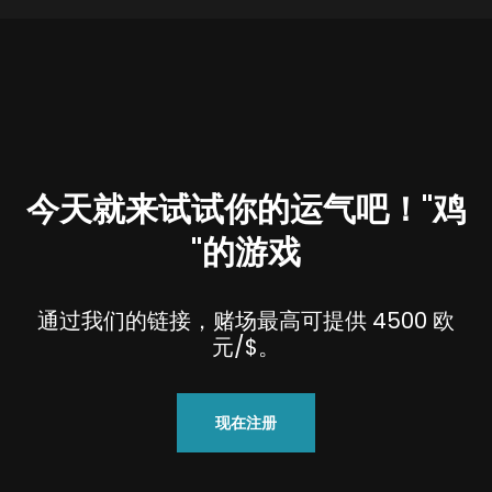
今天就来试试你的运气吧！"鸡
"的游戏
通过我们的链接，赌场最高可提供 4500 欧
元/$。
现在注册