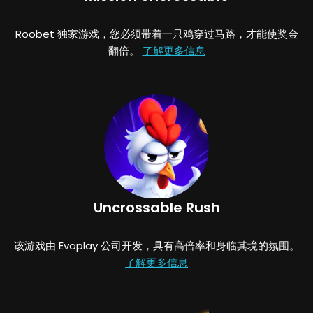
Roobet 独家游戏，您必须带着一只鸡穿过马路，才能使奖金
翻倍。
了解更多信息
Uncrossable Rush
该游戏由 Evoplay 公司开发，具有高倍率和身临其境的氛围。
了解更多信息