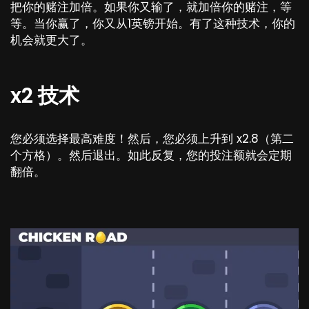
把你的赌注加倍。如果你又输了，就加倍你的赌注，等
等。当你赢了，你又从1英镑开始。有了这种技术，你的
机会就更大了。
x2 技术
您必须选择最高难度！然后，您必须上升到 x2.8（第二
个方格）。然后退出。如此反复，您的投注额就会定期
翻倍。